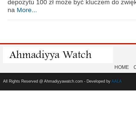
depozytu 100 zł może być kluczem do zwię
na
More...
HOME
All Rights Reserved @ Ahmadiyyawatch.com - Developed by
AALA