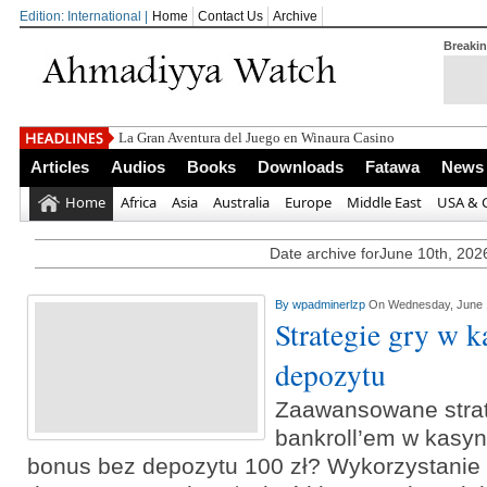
Edition: International |
Home
Contact Us
Archive
Breaki
La Gran Aventura del Juego en Winaura Casino
Articles
Audios
Books
Downloads
Fatawa
News
Home
Africa
Asia
Australia
Europe
Middle East
USA & 
Date archive forJune 10th, 202
By
wpadminerlzp
On Wednesday, June 
Strategie gry w 
depozytu
Zaawansowane strat
bankroll’em w kasyn
bonus bez depozytu 100 zł? Wykorzystanie