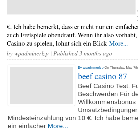
€. Ich habe bemerkt, dass er nicht nur ein einfacher
auch Freispiele obendrauf. Wenn ihr also vorhabt
Casino zu spielen, lohnt sich ein Blick
More...
by
wpadminerlzp
| Published 3 months ago
By
wpadminerlzp
On Thursday, May 7th
beef casino 87
Beef Casino Test: F
Beschwerden Für de
Willkommensbonus 
Umsatzbedingungen,
Mindesteinzahlung von 10 €. Ich habe bemer
ein einfacher
More...