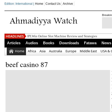
Edition: International |
Home
Contact Us
Archive
Breaki
IPLWin Online Slot Machine Review and Strategies
Articles
Audios
Books
Downloads
Fatawa
News
Home
Africa
Asia
Australia
Europe
Middle East
USA & 
beef casino 87